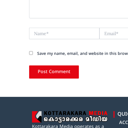
Name*
Email*
Save my name, email, and website in this brow
QUI
ACC
Kottarakara Media operates as a