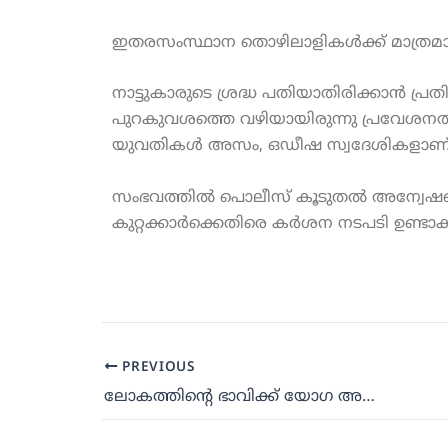
ഇതരസംസ്ഥാന തൊഴിലാളികൾക്ക് മാത്രമായി
നാട്ടുകാരുടെ ശ്രദ്ധ പതിയാതിരിക്കാൻ പ്രതികൾ
പുറകുവശത്തെ വഴിയായിരുന്നു പ്രവേശനത്ത
യുവതികൾ അസം, ഒഡീഷ സ്വദേശികളാണ്
സംഭവത്തിൽ പൊലീസ് കൂടുതൽ അന്വേഷ
കുറ്റക്കാർക്കെതിരെ കർശന നടപടി ഉണ്ടാകുമ
PREVIOUS
ലോകത്തിന്റെ ഭാവിക്ക് യോഗ അനിവാര്യം; യോഗാദിന സന്ദേശവുമായി പ്രധാനമന്ത്രി നരേന്ദ്ര മോദി