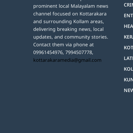
CRI
prominent local Malayalam news
channel focused on Kottarakara
ENT
and surrounding Kollam areas,
HEA
delivering breaking news, local
KER
updates, and community stories.
Contact them via phone at
KOT
09961454976, 7994507778,
LAT
kottarakaramedia@gmail.com
KO
KU
NE