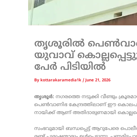
തൃശൂരിൽ പെൺവാണി
യുവാവ് കൊല്ലപ്പെട്
പേർ പിടിയിൽ
By
kottarakaramedia1k
/
June 21, 2026
തൃശൂർ:
നഗരത്തെ നടുക്കി വീണ്ടും ക്രൂര
പെൺവാണിഭ കേന്ദ്രത്തിലാണ് ഈ കൊലപാ
നായിക്ക് ആണ് അതിദാരുണമായി കൊല്ലപ്പെട
സംഭവുമായി ബന്ധപ്പെട്ട് ആറുപേരെ പൊലീസ്
രണ്ട് പുരുഷന്മാരും ഉൾപ്പെടുന്നു. പണമിടപാ