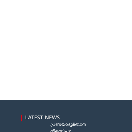
LATEST NEWS
പ്രണയാഭ്യർത്ഥന
നിരസിച്ചു;