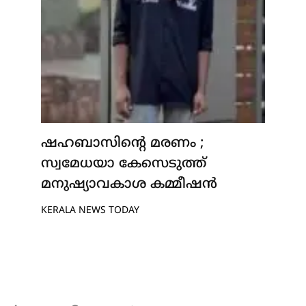
ഷഹബാസിന്റെ മരണം ;
സ്വമേധയാ കേസെടുത്ത്
മനുഷ്യാവകാശ കമ്മീഷൻ
KERALA NEWS TODAY