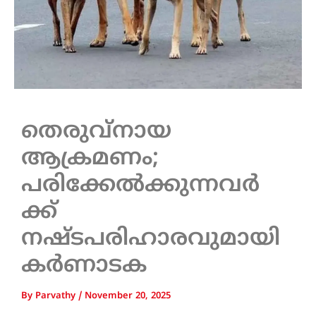
തെരുവ്‌നായ
ആക്രമണം;
പരിക്കേൽക്കുന്നവർ
ക്ക്
നഷ്ടപരിഹാരവുമായി
കർണാടക
By
Parvathy
/
November 20, 2025