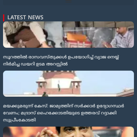
LATEST NEWS
സൂറത്തിൽ രാസവസ്തുക്കൾ ഉപയോഗിച്ച് വ്യാജ നെയ്യ്
നിർമിച്ച ഡയറി ഉടമ അറസ്റ്റിൽ
മയക്കുമരുന്ന് കേസ്: ജാമ്യത്തിന് സർക്കാർ ഉദ്യോഗസ്ഥർ
വേണം; മദ്രാസ് ഹൈക്കോടതിയുടെ ഉത്തരവ് റദ്ദാക്കി
സുപ്രീംകോടതി