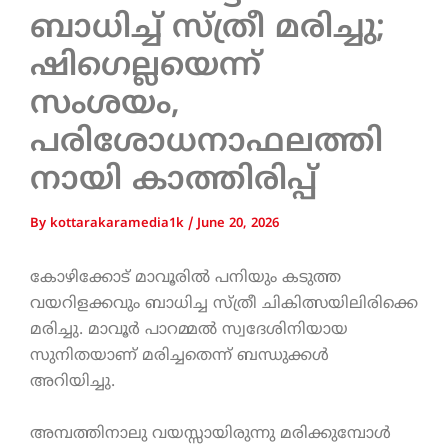
ബാധിച്ച് സ്ത്രീ മരിച്ചു;
ഷിഗെല്ലയെന്ന്
സംശയം,
പരിശോധനാഫലത്തി
നായി കാത്തിരിപ്പ്
By
kottarakaramedia1k
/
June 20, 2026
കോഴിക്കോട് മാവൂരിൽ പനിയും കടുത്ത
വയറിളക്കവും ബാധിച്ച സ്ത്രീ ചികിത്സയിലിരിക്കെ
മരിച്ചു. മാവൂർ പാറമ്മൽ സ്വദേശിനിയായ
സുനിതയാണ് മരിച്ചതെന്ന് ബന്ധുക്കൾ
അറിയിച്ചു.
അമ്പത്തിനാലു വയസ്സായിരുന്നു മരിക്കുമ്പോൾ