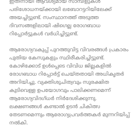
ഇതിനായി ആവശ്യമായ സാമ്പിളുകൾ
പരിശോധനയ്ക്കായി ലബോറട്ടറിയിലേക്ക്
അയച്ചിട്ടുണ്ട്. സംസ്ഥാനത്ത് അടുത്ത
ദിവസങ്ങളിലായി ഷിഗെല്ല രോഗബാധ
റിപ്പോർട്ടുകൾ വർധിച്ചിട്ടുണ്ട്.
ആരോഗ്യവകുപ്പ് പുറത്തുവിട്ട വിവരങ്ങൾ പ്രകാരം
പുതിയ കേസുകളും സ്ഥിരീകരിച്ചിട്ടുണ്ട്.
കോഴിക്കോട് ഉൾപ്പെടെ വിവിധ ജില്ലകളിൽ
രോഗബാധ റിപ്പോർട്ട് ചെയ്തതായി അധികൃതർ
അറിയിച്ചു. വ്യക്തിശുചിത്വവും സുരക്ഷിത
കുടിവെള്ള ഉപയോഗവും പാലിക്കണമെന്ന്
ആരോഗ്യവിദഗ്ധർ നിർദേശിക്കുന്നു.
ലക്ഷണങ്ങൾ കണ്ടാൽ ഉടൻ ചികിത്സ
തേടണമെന്നും ആരോഗ്യപ്രവർത്തകർ മുന്നറിയിപ്പ്
നൽകി.