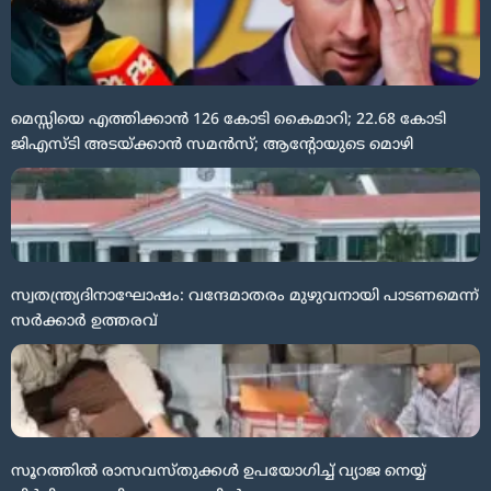
മെസ്സിയെ എത്തിക്കാൻ 126 കോടി കൈമാറി; 22.68 കോടി
ജിഎസ്ടി അടയ്ക്കാൻ സമൻസ്; ആന്റോയുടെ മൊഴി
സ്വതന്ത്ര്യദിനാഘോഷം: വന്ദേമാതരം മുഴുവനായി പാടണമെന്ന്
സർക്കാർ ഉത്തരവ്
സൂറത്തിൽ രാസവസ്തുക്കൾ ഉപയോഗിച്ച് വ്യാജ നെയ്യ്