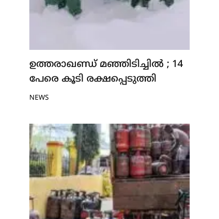
ഉത്തരാഖണ്ഡ് മഞ്ഞിടിച്ചിൽ ; 14
പേരെ കൂടി രക്ഷപ്പെടുത്തി
NEWS