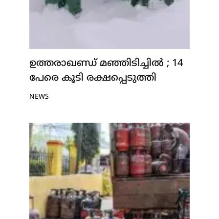
ഉത്തരാഖണ്ഡ് മഞ്ഞിടിച്ചിൽ ; 14
പേരെ കൂടി രക്ഷപ്പെടുത്തി
NEWS