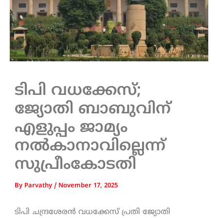
ടിപി വധക്കേസ്;
ജ്യോതി ബാബുവിന്
എളുപ്പം ജാമ്യം
നൽകാനാവില്ലെന്ന്
സുപ്രീംകോടതി
By
Parvathy
/
November 17, 2025
ടിപി ചന്ദ്രശേരന്‍ വധക്കേസ് പ്രതി ജ്യോതി