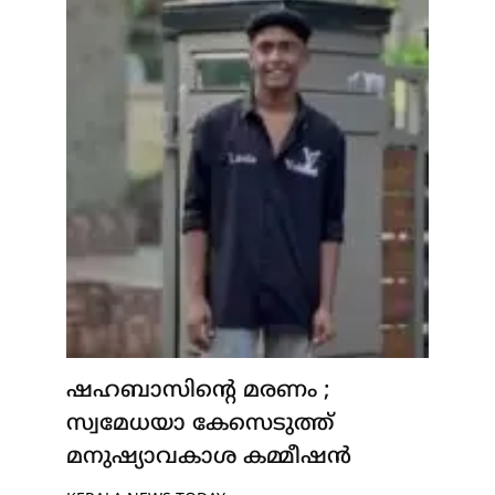
ഷഹബാസിന്റെ മരണം ;
സ്വമേധയാ കേസെടുത്ത്
മനുഷ്യാവകാശ കമ്മീഷൻ