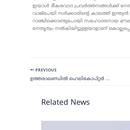
ഇയാൾ ഭീകരവാദ പ്രവർത്തനങ്ങൾക്ക് നേത
വാജ്‌പേയി സർക്കാരിന്റെ കാലത്ത് ഇന്
റാഞ്ചിക്കൊണ്ടുപോയി സഹോദരനായ മൗലാന
നേതൃത്വം നൽകിയിട്ടുള്ളയാളാണ് കൊല്ലപ
PREVIOUS
ഉത്തരാഖണ്ഡില്‍ ഹെലികോപ്റ്റര്‍ തകര്‍ന്നുവീണ് അപകടം ; അഞ്ച് മരണം
Related News