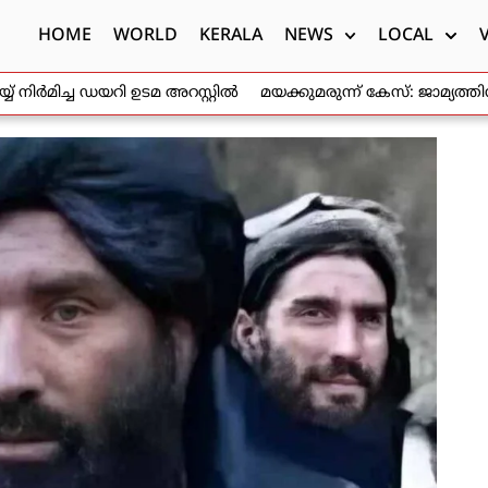
HOME
WORLD
KERALA
NEWS
LOCAL
ിർമിച്ച ഡയറി ഉടമ അറസ്റ്റിൽ
മയക്കുമരുന്ന് കേസ്: ജാമ്യത്തി