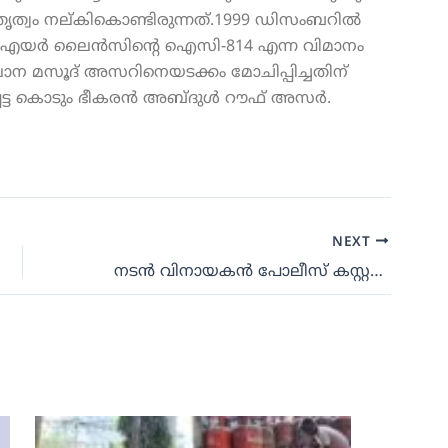
ൃത്വം നല്കികൊണ്ടിരുന്നത്.1999 ഡിസംബറിൽ
ത്യൻ എയർ ലൈൻസിന്റെ ഐസി-814 എന്ന വിമാനം
 മസൂദ് അസറിനെയടക്കം മോചിപ്പിച്ചതിന്
്പെട്ട കൊടും ഭീകരൻ അബ്ദുൾ റൗഫ് അസർ.
NEXT
നടൻ വിനായകൻ പോലീസ് കസ്റ്റഡിയിൽ