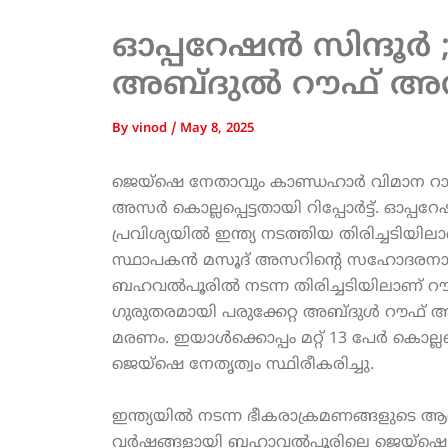
ഓപ്പറേഷൻ സിന്ദൂർ
അബ്ദുൽ റൗഫ് അസർ 
By
vinod
/
May 8, 2025
ജെയ്ഷെ നേതാവും കാണ്ഡഹാർ വിമാന റാഞ
അസർ കൊല്ലപ്പെട്ടതായി റിപ്പോർട്ട്. ഓപ്
പ്രവിശ്യയിൽ ഇന്ത്യ നടത്തിയ തിരിച്ചടിയി
സ്ഥാപകൻ മസൂദ് അസറിന്റെ സഹോദരനാ
ബഹവൽപൂരിൽ നടന്ന തിരിച്ചടിയിലാണ് റൗ
ഗുരുതരമായി പരുക്കേറ്റ അബ്ദുൾ റൗഫ്
മരണം. ഇയാൾക്കൊപ്പം മറ്റ് 13 പേർ കൊല്ലപ്പ
ജെയ്ഷെ നേതൃത്വം സ്ഥിരീകരിച്ചു.
ഇന്ത്യയിൽ നടന്ന ഭീകരാക്രമണങ്ങളുടെ
വർഷങ്ങളായി ബഹാവൽപൂരിലെ ജെയ്‌ഷെ മുഹ