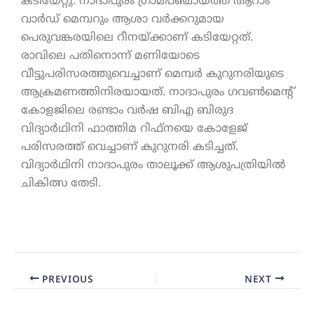
കടിയേറ്റു. നാദാപുരം ഗ്രാമപഞ്ചായത്ത് ആറാം
വാർഡ് മെമ്പറും ആശാ വർക്കറുമായ
പെരുവങ്കരയിലെ റീനയ്ക്കാണ് കടിയേറ്റത്.
രാവിലെ പതിനൊന്ന് മണിയോടെ
വീട്ടുപരിസരത്തുവെച്ചാണ് മെമ്പർ കുറുനരിയുടെ
ആക്രമണത്തിനിരയായത്. നാദാപുരം ഗവണ്‍മെന്‍റ്
കോളജിലെ രണ്ടാം വർഷ ബിഎ ബിരുദ
വിദ്യാർഥിനി ഫാത്തിമ റിഫ്നയെ കോളേജ്
പരിസരത്ത് വെച്ചാണ് കുറുനരി കടിച്ചത്.
വിദ്യാർഥിനി നാദാപുരം താലൂക്ക് ആശുപത്രിയിൽ
ചികിത്സ തേടി.
PREVIOUS
NEXT