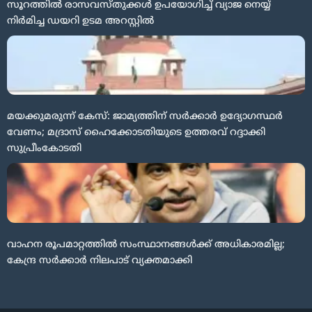
സൂറത്തിൽ രാസവസ്തുക്കൾ ഉപയോഗിച്ച് വ്യാജ നെയ്യ്
നിർമിച്ച ഡയറി ഉടമ അറസ്റ്റിൽ
മയക്കുമരുന്ന് കേസ്: ജാമ്യത്തിന് സർക്കാർ ഉദ്യോഗസ്ഥർ
വേണം; മദ്രാസ് ഹൈക്കോടതിയുടെ ഉത്തരവ് റദ്ദാക്കി
സുപ്രീംകോടതി
വാഹന രൂപമാറ്റത്തിൽ സംസ്ഥാനങ്ങൾക്ക് അധികാരമില്ല;
കേന്ദ്ര സർക്കാർ നിലപാട് വ്യക്തമാക്കി