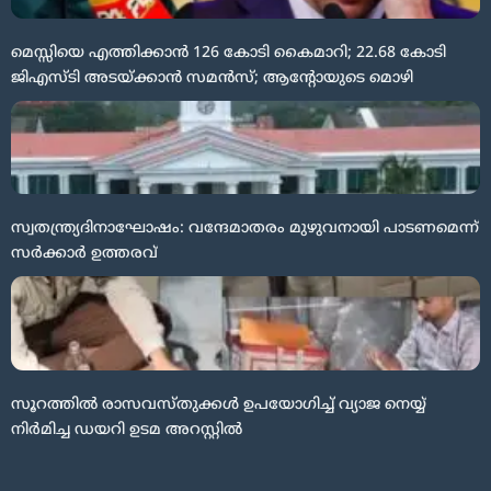
മെസ്സിയെ എത്തിക്കാൻ 126 കോടി കൈമാറി; 22.68 കോടി
ജിഎസ്ടി അടയ്ക്കാൻ സമൻസ്; ആന്റോയുടെ മൊഴി
സ്വതന്ത്ര്യദിനാഘോഷം: വന്ദേമാതരം മുഴുവനായി പാടണമെന്ന്
സർക്കാർ ഉത്തരവ്
സൂറത്തിൽ രാസവസ്തുക്കൾ ഉപയോഗിച്ച് വ്യാജ നെയ്യ്
നിർമിച്ച ഡയറി ഉടമ അറസ്റ്റിൽ