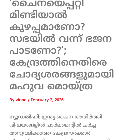
‘ചൈനയെപ്പറ്റി
മിണ്ടിയാൽ
കുഴപ്പമാണോ?
സഭയിൽ വന്ന് ഭജന
പാടണോ?’;
കേന്ദ്രത്തിനെതിരെ
ചോദ്യശരങ്ങളുമായി
മഹുവ മൊയ്ത്ര
By
vinod
/
February 2, 2026
ന്യൂഡൽഹി:
ഇന്ത്യ-ചൈന അതിർത്തി
വിഷയങ്ങളിൽ പാർലമെന്റിൽ ചർച്ച
അനുവദിക്കാത്ത കേന്ദ്രസർക്കാർ