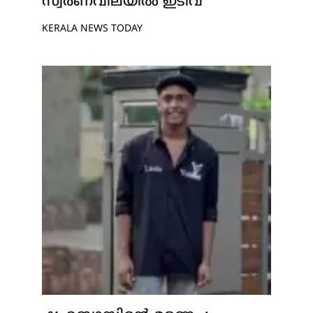
സ്വർണവിലയിൽ ഇടിവ്
KERALA NEWS TODAY