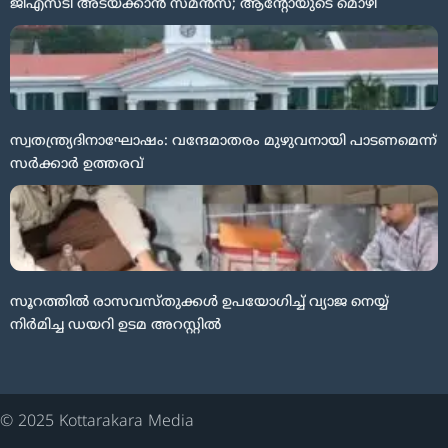
ജിഎസ്ടി അടയ്ക്കാൻ സമൻസ്; ആന്റോയുടെ മൊഴി
സ്വതന്ത്ര്യദിനാഘോഷം: വന്ദേമാതരം മുഴുവനായി പാടണമെന്ന്
സർക്കാർ ഉത്തരവ്
സൂറത്തിൽ രാസവസ്തുക്കൾ ഉപയോഗിച്ച് വ്യാജ നെയ്യ്
നിർമിച്ച ഡയറി ഉടമ അറസ്റ്റിൽ
© 2025 Kottarakara Media