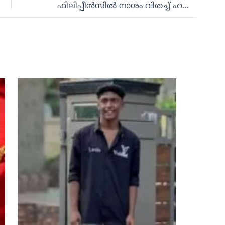
ഫിലിപ്പീന്‍സിൽ നാശം വിതച്ച് ഹങ്-വോങ് ചുഴലിക്കാറ്റ്