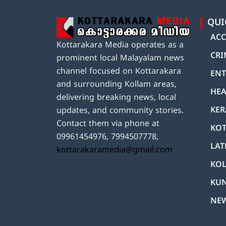
QUI
ACC
Kottarakara Media operates as a
CRI
prominent local Malayalam news
channel focused on Kottarakara
ENT
and surrounding Kollam areas,
HEA
delivering breaking news, local
KER
updates, and community stories.
Contact them via phone at
KOT
09961454976, 7994507778,
LAT
kottarakaramedia@gmail.com
KO
KU
NE