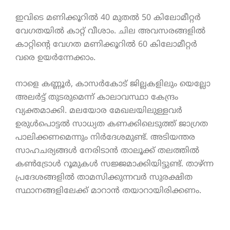
ഇവിടെ മണിക്കൂറിൽ 40 മുതൽ 50 കിലോമീറ്റർ
വേഗതയിൽ കാറ്റ് വീശാം. ചില അവസരങ്ങളിൽ
കാറ്റിന്റെ വേഗത മണിക്കൂറിൽ 60 കിലോമീറ്റർ
വരെ ഉയർന്നേക്കാം.
നാളെ കണ്ണൂർ, കാസർകോട് ജില്ലകളിലും യെല്ലോ
അലർട്ട് തുടരുമെന്ന് കാലാവസ്ഥാ കേന്ദ്രം
വ്യക്തമാക്കി. മലയോര മേഖലയിലുള്ളവർ
ഉരുൾപൊട്ടൽ സാധ്യത കണക്കിലെടുത്ത് ജാഗ്രത
പാലിക്കണമെന്നും നിർദേശമുണ്ട്. അടിയന്തര
സാഹചര്യങ്ങൾ നേരിടാൻ താലൂക്ക് തലത്തിൽ
കൺട്രോൾ റൂമുകൾ സജ്ജമാക്കിയിട്ടുണ്ട്. താഴ്ന്ന
പ്രദേശങ്ങളിൽ താമസിക്കുന്നവർ സുരക്ഷിത
സ്ഥാനങ്ങളിലേക്ക് മാറാൻ തയാറായിരിക്കണം.