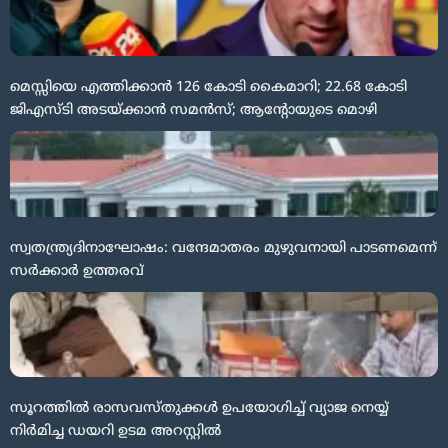
മെസ്സിയെ എത്തിക്കാൻ 126 കോടി കൈമാറി; 22.68 കോടി
ജിഎസ്ടി അടയ്ക്കാൻ സമൻസ്; ആന്റോയുടെ മൊഴി
സ്വതന്ത്ര്യദിനാഘോഷം: വന്ദേമാതരം മുഴുവനായി പാടണമെന്ന്
സർക്കാർ ഉത്തരവ്
സൂറത്തിൽ രാസവസ്തുക്കൾ ഉപയോഗിച്ച് വ്യാജ നെയ്യ്
നിർമിച്ച ഡയറി ഉടമ അറസ്റ്റിൽ