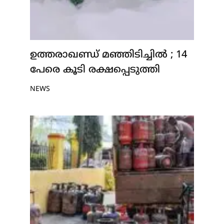
ഉത്തരാഖണ്ഡ് മഞ്ഞിടിച്ചിൽ ; 14
പേരെ കൂടി രക്ഷപ്പെടുത്തി
NEWS