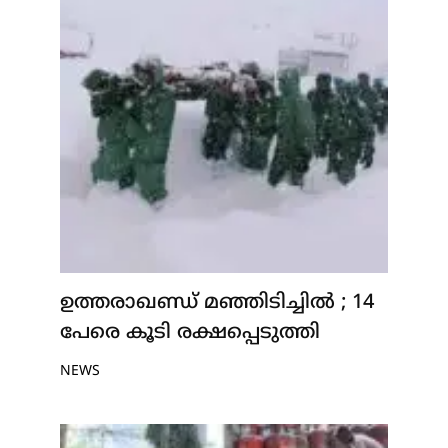
ഉത്തരാഖണ്ഡ് മഞ്ഞിടിച്ചിൽ ; 14
പേരെ കൂടി രക്ഷപ്പെടുത്തി
NEWS