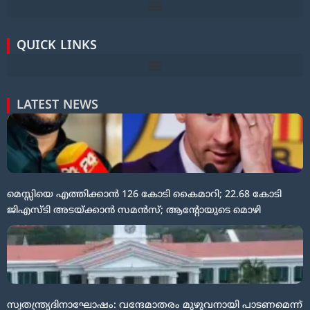
QUICK LINKS
LATEST NEWS
മെസ്സിയെ എത്തിക്കാൻ 126 കോടി കൈമാറി; 22.68 കോടി
ജിഎസ്ടി അടയ്ക്കാൻ സമൻസ്; ആന്റോയുടെ മൊഴി
സ്വതന്ത്ര്യദിനാഘോഷം: വന്ദേമാതരം മുഴുവനായി പാടണമെന്ന്