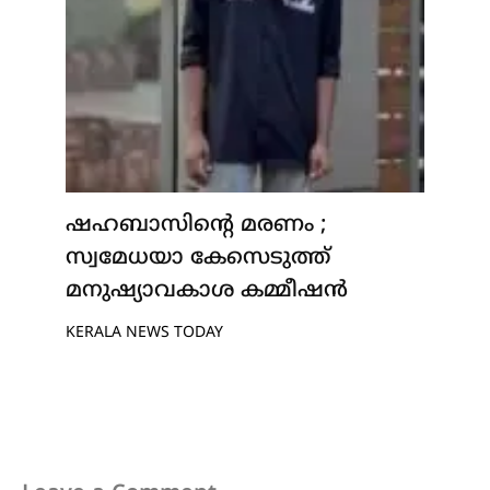
ഷഹബാസിന്റെ മരണം ;
സ്വമേധയാ കേസെടുത്ത്
മനുഷ്യാവകാശ കമ്മീഷൻ
KERALA NEWS TODAY