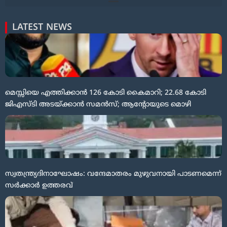
LATEST NEWS
മെസ്സിയെ എത്തിക്കാൻ 126 കോടി കൈമാറി; 22.68 കോടി
ജിഎസ്ടി അടയ്ക്കാൻ സമൻസ്; ആന്റോയുടെ മൊഴി
സ്വതന്ത്ര്യദിനാഘോഷം: വന്ദേമാതരം മുഴുവനായി പാടണമെന്ന്
സർക്കാർ ഉത്തരവ്