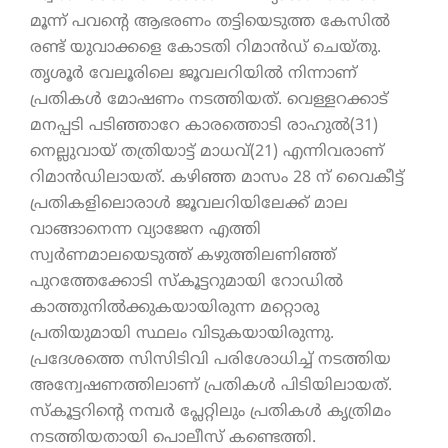
മൂന്ന് പവൻ്റെ ആഭരണം തട്ടിയെടുത്ത കേസിൽ
രണ്ട് യുവാക്കളെ കോടതി റിമാൻഡ് ചെയ്തു.
തൃശൂർ വേലൂരിലെ ജൂവലറിയിൽ നിന്നാണ്
പ്രതികൾ മോഷണം നടത്തിയത്. വെള്ളറക്കാട്
മനപ്പടി പടിഞ്ഞാറേ കാരത്തൊടി രാഹുൽ(31)
നെല്ലുവായ് തത്രിയാട്ട് മാധവ്(21) എന്നിവരാണ്
റിമാൻഡിലായത്. കഴിഞ്ഞ മാസം 28 ന് വൈകീട്ട്
പ്രതികളിലൊരാൾ ജൂവലറിയിലേക്ക് മാല
വാങ്ങാനെന്ന വ്യാജേന എത്തി
സ്വർണമാലയെടുത്ത് കഴുത്തിലണിഞ്ഞ്
പുറത്തേക്കോടി സ്കൂട്ടറുമായി റോഡിൽ
കാത്തുനിൽക്കുകയായിരുന്ന മറ്റൊരു
പ്രതിയുമായി സ്ഥലം വിടുകയായിരുന്നു.
പ്രദേശത്തെ സിസിടിവി പരിശോധിച്ച് നടത്തിയ
അന്വേഷണത്തിലാണ് പ്രതികൾ പിടിയിലായത്.
സ്കൂട്ടറിൻ്റെ നമ്പർ പ്ലേറ്റിലും പ്രതികൾ കൃത്രിമം
നടത്തിയതായി പൊലീസ് കണ്ടെത്തി.