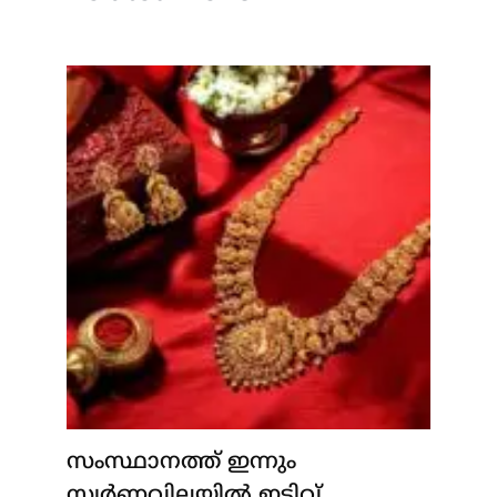
സംസ്ഥാനത്ത് ഇന്നും
സ്വർണവിലയിൽ ഇടിവ്