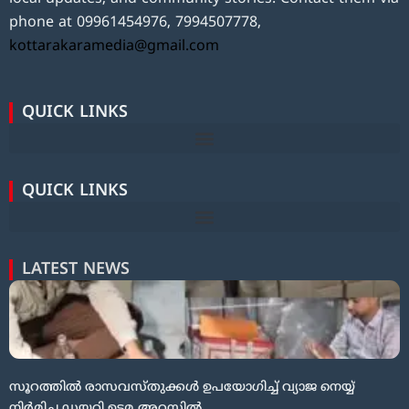
phone at 09961454976, 7994507778,
kottarakaramedia@gmail.com
QUICK LINKS
QUICK LINKS
LATEST NEWS
സൂറത്തിൽ രാസവസ്തുക്കൾ ഉപയോഗിച്ച് വ്യാജ നെയ്യ്
നിർമിച്ച ഡയറി ഉടമ അറസ്റ്റിൽ