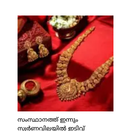
സംസ്ഥാനത്ത് ഇന്നും
സ്വർണവിലയിൽ ഇടിവ്