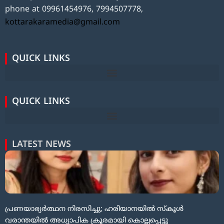
phone at 09961454976, 7994507778,
kottarakaramedia@gmail.com
QUICK LINKS
QUICK LINKS
LATEST NEWS
പ്രണയാഭ്യർത്ഥന നിരസിച്ചു; ഹരിയാനയിൽ സ്കൂൾ
വരാന്തയിൽ അധ്യാപിക ക്രൂരമായി കൊല്ലപ്പെട്ടു