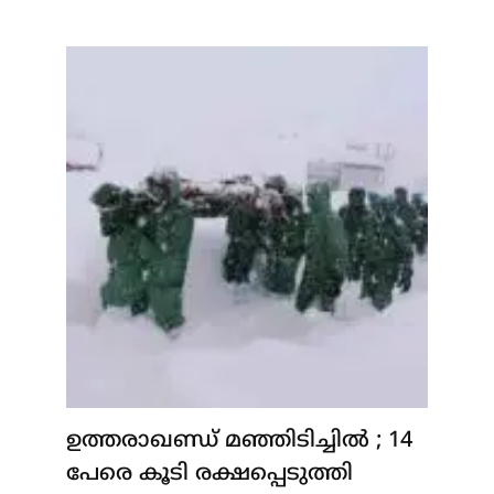
ഉത്തരാഖണ്ഡ് മഞ്ഞിടിച്ചിൽ ; 14
പേരെ കൂടി രക്ഷപ്പെടുത്തി