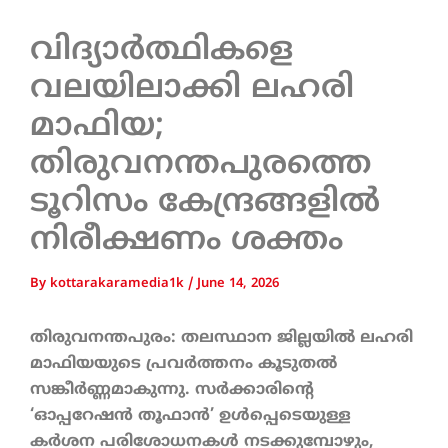
വിദ്യാർത്ഥികളെ
വലയിലാക്കി ലഹരി
മാഫിയ;
തിരുവനന്തപുരത്തെ
ടൂറിസം കേന്ദ്രങ്ങളിൽ
നിരീക്ഷണം ശക്തം
By
kottarakaramedia1k
/
June 14, 2026
തിരുവനന്തപുരം: തലസ്ഥാന ജില്ലയിൽ ലഹരി
മാഫിയയുടെ പ്രവർത്തനം കൂടുതൽ
സങ്കീർണ്ണമാകുന്നു. സർക്കാരിന്റെ
‘ഓപ്പറേഷൻ തൂഫാൻ’ ഉൾപ്പെടെയുള്ള
കർശന പരിശോധനകൾ നടക്കുമ്പോഴും,