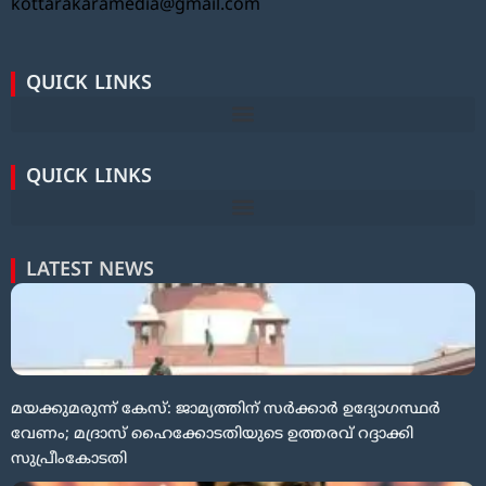
kottarakaramedia@gmail.com
QUICK LINKS
QUICK LINKS
LATEST NEWS
മയക്കുമരുന്ന് കേസ്: ജാമ്യത്തിന് സർക്കാർ ഉദ്യോഗസ്ഥർ
വേണം; മദ്രാസ് ഹൈക്കോടതിയുടെ ഉത്തരവ് റദ്ദാക്കി
സുപ്രീംകോടതി