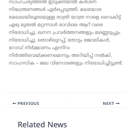
സാഹചര്യത്തിൽ ഇടുക്കിയിൽ കർശന
നിയന്ത്രണങ്ങൾ ഏർപ്പെടുത്തി. മലയോര
മേഖലയിലൂടെയുള്ള രാത്രി യാത്ര നാളെ വൈകിട്ട്
ഏഴു മുതൽ മറ്റന്നാൾ രാവിലെ ആറ് വരെ
നിരോധിച്ചു. ഖനന പ്രവർത്തനങ്ങളും മണ്ണെടുപ്പും
നിരോധിച്ചു. തൊഴിലുറപ്പ്, തോട്ടം ജോലികൾ,
റോഡ് നിർമ്മാണം എന്നിവ
നിർത്തിവെയ്ക്കണമെന്നും അറിയിപ്പ് നൽകി.
സാഹസിക – ജല വിനോദങ്ങളും നിരോധിച്ചിട്ടുണ്ട്.
PREVIOUS
NEXT
Related News