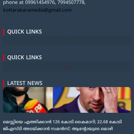
phone at 09961454976, 7994507778,
kottarakaramedia@gmail.com
QUICK LINKS
QUICK LINKS
LATEST NEWS
മെസ്സിയെ എത്തിക്കാൻ 126 കോടി കൈമാറി; 22.68 കോടി
ജിഎസ്ടി അടയ്ക്കാൻ സമൻസ്; ആന്റോയുടെ മൊഴി