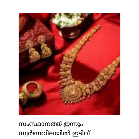
സംസ്ഥാനത്ത് ഇന്നും
സ്വർണവിലയിൽ ഇടിവ്