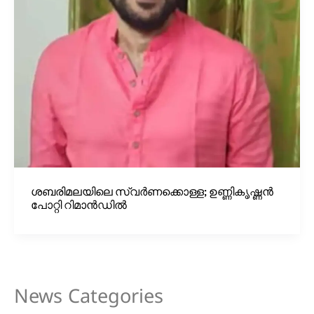
ശബരിമലയിലെ സ്വർണക്കൊള്ള; ഉണ്ണികൃഷ്ണൻ
പോറ്റി റിമാൻഡിൽ
News Categories