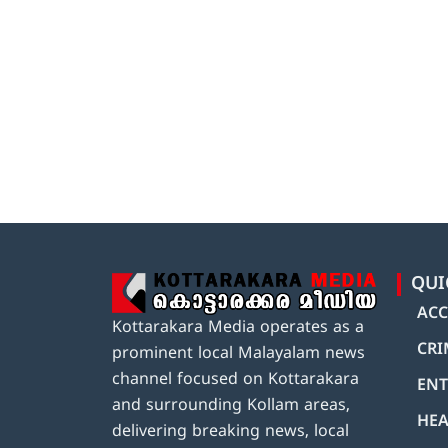
QUI
ACC
Kottarakara Media operates as a
CRI
prominent local Malayalam news
channel focused on Kottarakara
ENT
and surrounding Kollam areas,
HEA
delivering breaking news, local