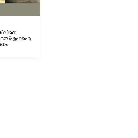
ത്തിലിനെ
് എസ്എഫ്ഐ
േധം