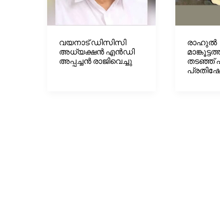
വയനാട് ഡിസിസി
രാഹുൽ
അധ്യക്ഷൻ എൻഡി
മാങ്കൂട്ട
അപ്പച്ചൻ രാജിവെച്ചു
തടഞ്ഞ
പ്രതിഷ