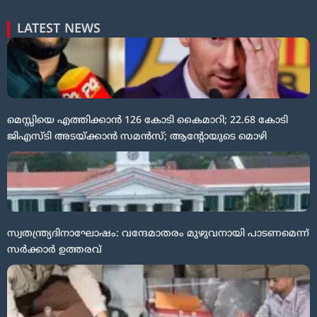
LATEST NEWS
മെസ്സിയെ എത്തിക്കാൻ 126 കോടി കൈമാറി; 22.68 കോടി
ജിഎസ്ടി അടയ്ക്കാൻ സമൻസ്; ആന്റോയുടെ മൊഴി
സ്വതന്ത്ര്യദിനാഘോഷം: വന്ദേമാതരം മുഴുവനായി പാടണമെന്ന്
സർക്കാർ ഉത്തരവ്