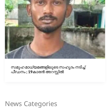
സമൂഹ മാധ്യമങ്ങളിലൂടെ സഹൃദം നടിച്ച്
പീഡനം ; 19കാരൻ അറസ്റ്റിൽ
News Categories