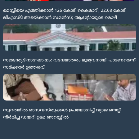
മെസ്സിയെ എത്തിക്കാൻ 126 കോടി കൈമാറി; 22.68 കോടി
ജിഎസ്ടി അടയ്ക്കാൻ സമൻസ്; ആന്റോയുടെ മൊഴി
സ്വതന്ത്ര്യദിനാഘോഷം: വന്ദേമാതരം മുഴുവനായി പാടണമെന്ന്
സർക്കാർ ഉത്തരവ്
സൂറത്തിൽ രാസവസ്തുക്കൾ ഉപയോഗിച്ച് വ്യാജ നെയ്യ്
നിർമിച്ച ഡയറി ഉടമ അറസ്റ്റിൽ