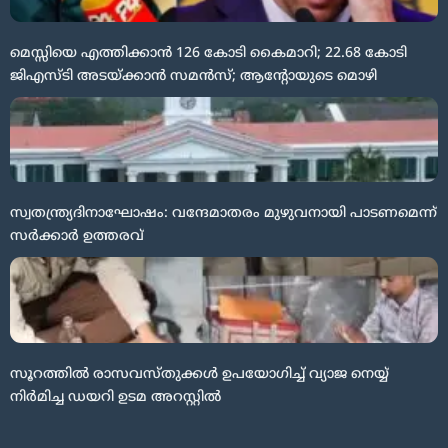
മെസ്സിയെ എത്തിക്കാൻ 126 കോടി കൈമാറി; 22.68 കോടി
ജിഎസ്ടി അടയ്ക്കാൻ സമൻസ്; ആന്റോയുടെ മൊഴി
സ്വതന്ത്ര്യദിനാഘോഷം: വന്ദേമാതരം മുഴുവനായി പാടണമെന്ന്
സർക്കാർ ഉത്തരവ്
സൂറത്തിൽ രാസവസ്തുക്കൾ ഉപയോഗിച്ച് വ്യാജ നെയ്യ്
നിർമിച്ച ഡയറി ഉടമ അറസ്റ്റിൽ