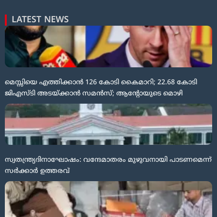
LATEST NEWS
മെസ്സിയെ എത്തിക്കാൻ 126 കോടി കൈമാറി; 22.68 കോടി
ജിഎസ്ടി അടയ്ക്കാൻ സമൻസ്; ആന്റോയുടെ മൊഴി
സ്വതന്ത്ര്യദിനാഘോഷം: വന്ദേമാതരം മുഴുവനായി പാടണമെന്ന്
സർക്കാർ ഉത്തരവ്