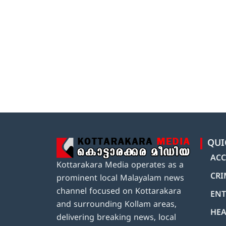
QUI
ACC
Kottarakara Media operates as a
CRI
prominent local Malayalam news
channel focused on Kottarakara
ENT
and surrounding Kollam areas,
HEA
delivering breaking news, local