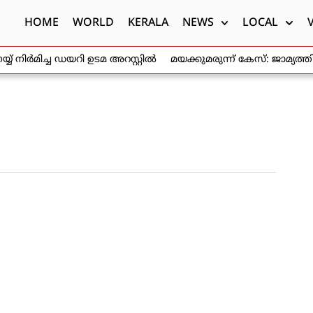
HOME
WORLD
KERALA
NEWS
LOCAL
 നിർമിച്ച ഡയറി ഉടമ അറസ്റ്റിൽ
മയക്കുമരുന്ന് കേസ്: ജാമ്യത്
ആവശ്യം ഹൈക്കോടതി തള്ളി
രാജ്യത്ത് വിദ്യാർത്ഥികൾക്കിടയി