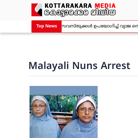
Skip
to
content
സൂറത്തിൽ രാസവസ്തുക്കൾ ഉപയോഗിച്ച് വ്യാജ നെയ്യ്
Top News
നവീൻ ബാബുവിന്റെ മരണം ; സിബിഐ അന്വേഷണ 
Malayali Nuns Arrest