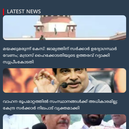
LATEST NEWS
മയക്കുമരുന്ന് കേസ്: ജാമ്യത്തിന് സർക്കാർ ഉദ്യോഗസ്ഥർ
വേണം; മദ്രാസ് ഹൈക്കോടതിയുടെ ഉത്തരവ് റദ്ദാക്കി
സുപ്രീംകോടതി
വാഹന രൂപമാറ്റത്തിൽ സംസ്ഥാനങ്ങൾക്ക് അധികാരമില്ല;
കേന്ദ്ര സർക്കാർ നിലപാട് വ്യക്തമാക്കി