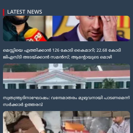
LATEST NEWS
മെസ്സിയെ എത്തിക്കാൻ 126 കോടി കൈമാറി; 22.68 കോടി
ജിഎസ്ടി അടയ്ക്കാൻ സമൻസ്; ആന്റോയുടെ മൊഴി
സ്വതന്ത്ര്യദിനാഘോഷം: വന്ദേമാതരം മുഴുവനായി പാടണമെന്ന്
സർക്കാർ ഉത്തരവ്